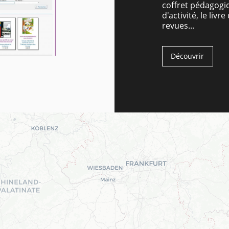
coffret pédagogi
d'activité, le li
revues...
Découvrir