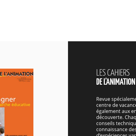
LES CAHIERS
DE L'ANIMATION
Revue spécialeme
centre de vacance
également aux en
découverte. Chaq
conseils techniqu
connaissance des
d’expériences var