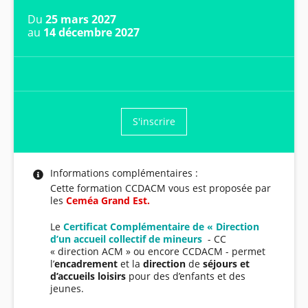
Du
25 mars 2027
au
14 décembre 2027
S'inscrire
Informations complémentaires :
Cette formation CCDACM vous est proposée par
les
Ceméa Gran
d Est.
Le
Certificat Complémentaire de « Direction
d’un accueil collectif de mineurs
- CC
« direction ACM » ou encore CCDACM - permet
l’
encadrement
et la
direction
de
séjours et
d’accueils loisirs
pour des d’enfants et des
jeunes.