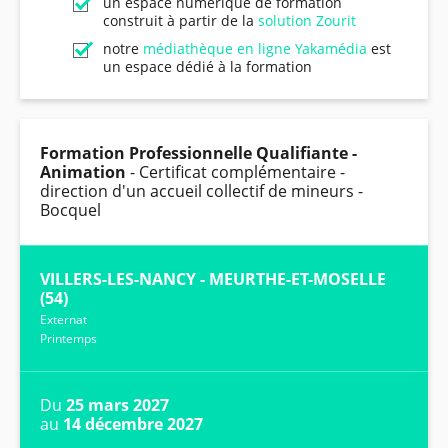
un espace numérique de formation
construit à partir de la
solution Zourit
notre
médiathèque en ligne Yakamédia
est
un espace dédié à la formation
Formation Professionnelle Qualifiante -
Animation
- Certificat complémentaire -
direction d'un accueil collectif de mineurs -
Bocquel
VILLERS-LES-NANCY - MEURTHE-ET-MOSELLE
(54)
Externat
Printemps
Du
25 mars 2027
au
14 décembre 2027